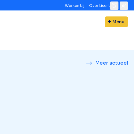
Werken bij
Over Licent
Menu
Meer actueel