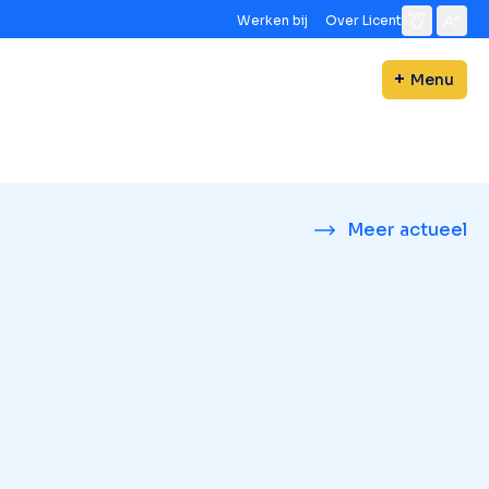
Werken bij
Over Licent
Menu
Meer actueel