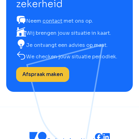
zekerheid
Neem
contact
met ons op.
Wij brengen jouw situatie in kaart.
Je ontvangt een advies op maat.
We checken jouw situatie periodiek.
Afspraak maken