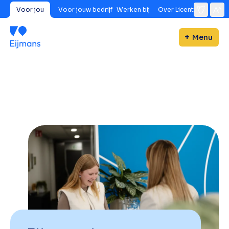
Voor jou
Voor jouw bedrijf
Werken bij
Over Licent
Menu