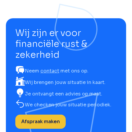
Wij zijn er voor
financiële rust &
zekerheid
Neem
contact
met ons op.
Wij brengen jouw situatie in kaart.
Je ontvangt een advies op maat.
We checken jouw situatie periodiek.
Afspraak maken