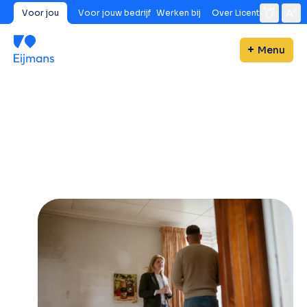
Voor jou
Voor jouw bedrijf
Werken bij
Over Licent
Menu