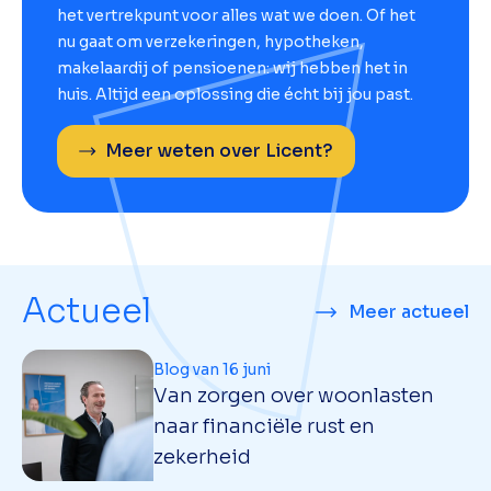
het vertrekpunt voor alles wat we doen. Of het
nu gaat om verzekeringen, hypotheken,
makelaardij of pensioenen: wij hebben het in
huis. Altijd een oplossing die écht bij jou past.
Meer weten over Licent?
Actueel
Meer actueel
Blog van 16 juni
Van zorgen over woonlasten
naar financiële rust en
zekerheid