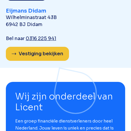
Eijmans Didam
Wilhelminastraat 43B
6942 BJ Didam
Bel naar
0316 225 941
Vestiging bekijken
Wij zijn onderdeel van
Licent
Een groep financiële dienstverleners door heel
Nederland. Jouw leven is uniek en precies dat is