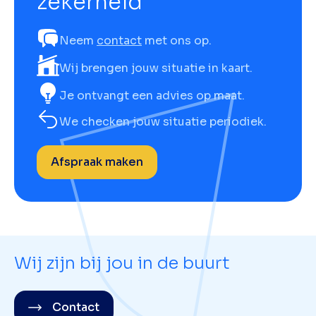
zekerheid
Neem
contact
met ons op.
Wij brengen jouw situatie in kaart.
Je ontvangt een advies op maat.
We checken jouw situatie periodiek.
Afspraak maken
Wij zijn bij jou in de buurt
Contact